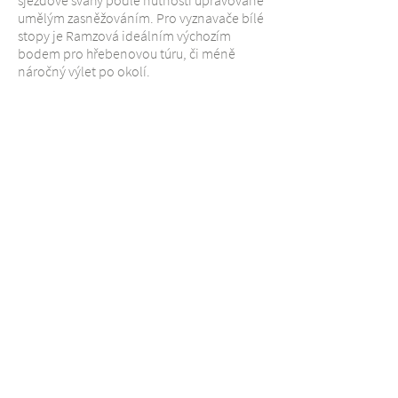
sjezdové svahy podle nutnosti upravované
umělým zasněžováním. Pro vyznavače bílé
stopy je Ramzová ideálním výchozím
bodem pro hřebenovou túru, či méně
náročný výlet po okolí.
Naopak v létě mohou příznivci pěší
turistiky či horských kol využít množství
turistických tras i cyklostezek, jak pro lehké
rodinné výlety, tak pro dlouhé a náročné
trasy. I příznivci paraglidingu si zde přijdou
na své, místní kopce jim nabízí množství
neobvyklých letových terénů.
zahájení výstavby
dokončení výstavby
2005/03
2006/12
Více informací na 
stránkách ubytování
.
info@investyn.cz