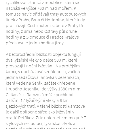
rychlíkovou stanicí v republice, která se
nachází ve výšce 760 m nad mořem. K
tomu se navíc přidávají trasy autobusových
linek z Prahy, Brna či Hodonína, které tudy
procházejí. Cesta autem zabere z Prahy tři
hodiny, z Brna nebo Ostravy půl druhé
hodiny a z Olomouce či Hradce Králové
představuje jednu hodinu jízdy.
V bezprostřední blízkosti objektu fungují
dva lyžařské vleky o délce 500 m, které
provozují i noční lyžování. Na protějším
kopci, v docházkové vzdálenosti, začíná
jediná sedačková lanovka v Jeseníkách,
která vede na Šerák, začátek hřebene
Hrubého Jeseníku, do výšky 1380 m n.m.
Celkově se Ramzová může pochlubit
dalšími 17 lyžařskými vleky a 6 km
sjezdových tratí. V těsné blízkosti Ramzové
je další oblíbené středisko lyžování v
osadě Petříkov. Zde naleznete mimo jiné 7
stylových restaurací, lyžařskou školu a