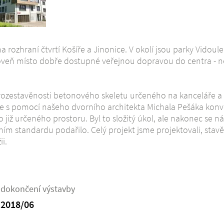
 na rozhraní čtvrtí Košíře a Jinonice. V okolí jsou parky Vidou
roveň místo dobře dostupné veřejnou dopravou do centra - ne
rozestavěnosti betonového skeletu určeného na kanceláře a 
 s pomocí našeho dvorního architekta Michala Pešáka konve
do již určeného prostoru. Byl to složitý úkol, ale nakonec se
m standardu podařilo. Celý projekt jsme projektovali, stavěl
i.
dokončení výstavby
2018/06