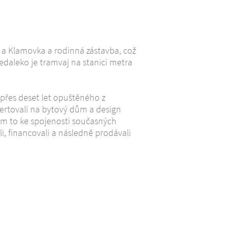
le a Klamovka a rodinná zástavba, což
daleko je tramvaj na stanici metra
přes deset let opuštěného z
rtovali na bytový dům a design
 nám to ke spojenosti současných
i, financovali a následně prodávali